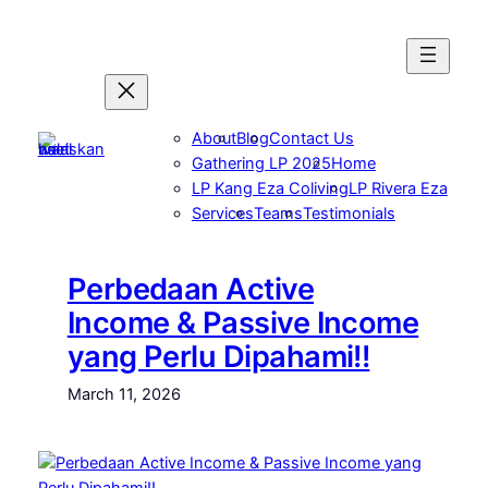
Skip
to
content
About
Blog
Contact Us
Gathering LP 2025
Home
LP Kang Eza Coliving
LP Rivera Eza
Services
Teams
Testimonials
Perbedaan Active
Income & Passive Income
yang Perlu Dipahami!!
March 11, 2026