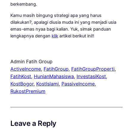
berkembang.
Kamu masih bingung strategi apa yang harus
dilakukan?, apalagi diusia muda ini yang menjadi usia
emas-emas nyaa bagi kalian. Yuk, simak panduan
lengkapnya dengan
klik
artikel berikut ini!!
Admin Fatih Group
ActiveIncome
, 
FatihGroup
, 
FatihGroupProperti
, 
FatihKost
, 
HunianMahasiswa
, 
InvestasiKost
, 
KostBogor
, 
KostIslami
, 
PassiveIncome
, 
RukostPremium
Leave a Reply