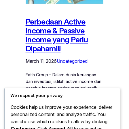
Perbedaan Active
Income & Passive
Income yang Perlu
Dipahami!!
March 11, 2026
Uncategorized
Fatih Group – Dalam dunia keuangan
dan investasi, istilah active income dan
passive income sering menjadi topik
pembahasan yang penting, terutama
We respect your privacy
bagi mahasiswa maupun generasi
Cookies help us improve your experience, deliver
muda yang mulai memikirkan masa
personalized content, and analyze traffic. You
depan finansial mereka. Memahami
can choose which cookies to allow by clicking
perbedaan kedua jenis pendapatan ini
dapat membantu seseorang
Customize
. Click
Accept All
to consent or