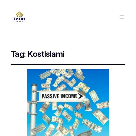
Tag:
KostIslami