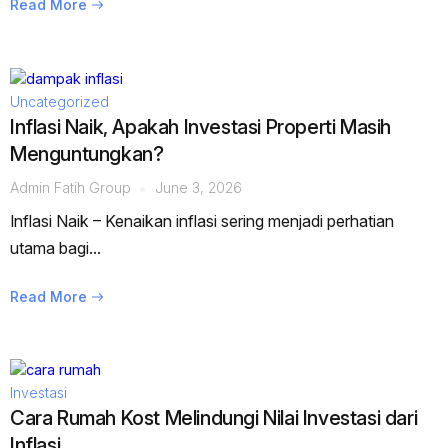
Read More
Uncategorized
Inflasi Naik, Apakah Investasi Properti Masih
Menguntungkan?
Admin Fatih Group
June 3, 2026
Inflasi Naik – Kenaikan inflasi sering menjadi perhatian
utama bagi...
Read More
Investasi
Cara Rumah Kost Melindungi Nilai Investasi dari
Inflasi