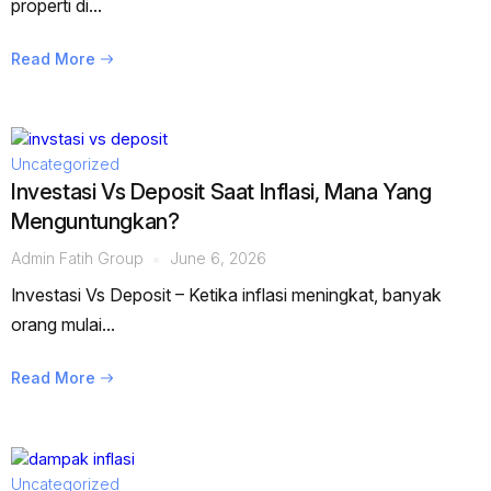
properti di...
Read More
Uncategorized
Investasi Vs Deposit Saat Inflasi, Mana Yang
Menguntungkan?
Admin Fatih Group
June 6, 2026
Investasi Vs Deposit – Ketika inflasi meningkat, banyak
orang mulai...
Read More
Uncategorized