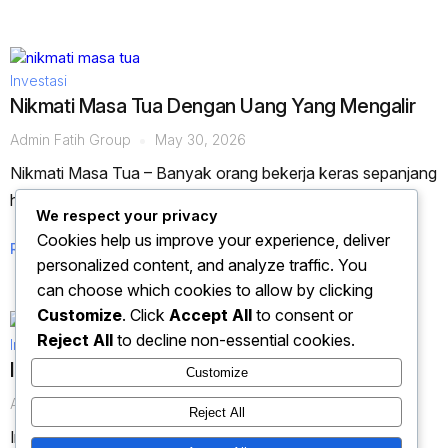
Investasi
Nikmati Masa Tua Dengan Uang Yang Mengalir
Admin Fatih Group
May 30, 2026
Nikmati Masa Tua – Banyak orang bekerja keras sepanjang
hidup...
We respect your privacy
Cookies help us improve your experience, deliver
Read More
personalized content, and analyze traffic. You
can choose which cookies to allow by clicking
Customize
. Click
Accept All
to consent or
Reject All
to decline non-essential cookies.
Investasi
Investasi Rukost Strategis di Kawasan IPB
Customize
Admin Fatih Group
May 29, 2026
Reject All
Investasi Rukost – Kawasan pendidikan selalu menjadi