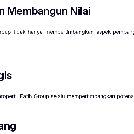
en Membangun Nilai
oup tidak hanya mempertimbangkan aspek pembanguna
gis
properti. Fatih Group selalu mempertimbangkan pote
tang