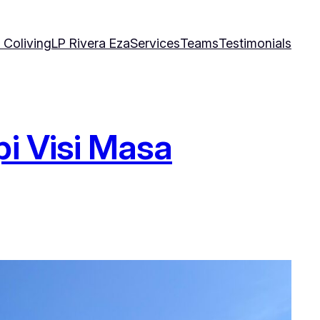
 Coliving
LP Rivera Eza
Services
Teams
Testimonials
pi Visi Masa