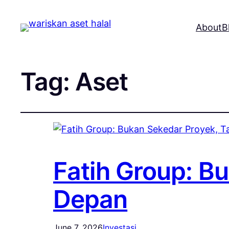
About
B
Tag:
Aset
Fatih Group: B
Depan
June 7, 2026
Investasi