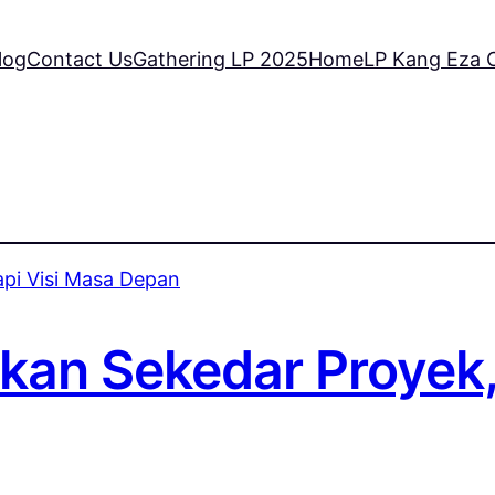
log
Contact Us
Gathering LP 2025
Home
LP Kang Eza C
ukan Sekedar Proyek,