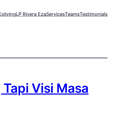
oliving
LP Rivera Eza
Services
Teams
Testimonials
 Tapi Visi Masa