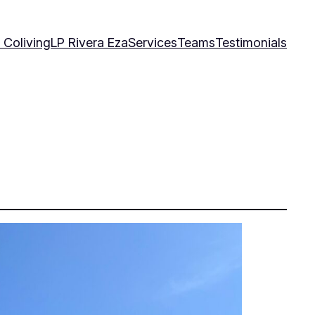
 Coliving
LP Rivera Eza
Services
Teams
Testimonials