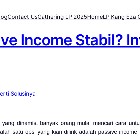
log
Contact Us
Gathering LP 2025
Home
LP Kang Eza C
e Income Stabil? In
 yang dinamis, banyak orang mulai mencari cara unt
ah satu opsi yang kian dilirik adalah passive income 