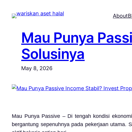
Skip
to
About
B
content
Mau Punya Passiv
Solusinya
May 8, 2026
Mau Punya Passive – Di tengah kondisi ekonomi
bergantung sepenuhnya pada pekerjaan utama. Sal