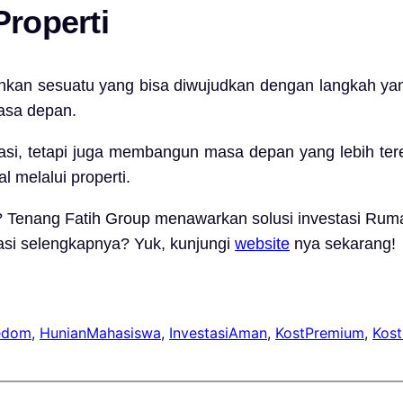
Properti
kan sesuatu yang bisa diwujudkan dengan langkah yang t
masa depan.
asi, tetapi juga membangun masa depan yang lebih te
 melalui properti.
a? Tenang Fatih Group menawarkan solusi investasi Rum
masi selengkapnya? Yuk, kunjungi
website
nya sekarang!
eedom
, 
HunianMahasiswa
, 
InvestasiAman
, 
KostPremium
, 
Kost