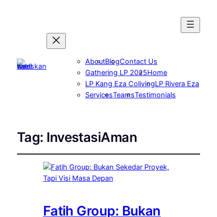
About
Blog
Contact Us
Gathering LP 2025
Home
LP Kang Eza Coliving
LP Rivera Eza
Services
Teams
Testimonials
Tag:
InvestasiAman
Fatih Group: Bukan