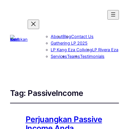
About
Blog
Contact Us
Gathering LP 2025
LP Kang Eza Coliving
LP Rivera Eza
Services
Teams
Testimonials
Tag:
PassiveIncome
Perjuangkan Passive
Income Anda