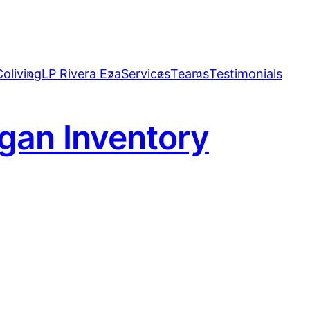
oliving
LP Rivera Eza
Services
Teams
Testimonials
gan Inventory