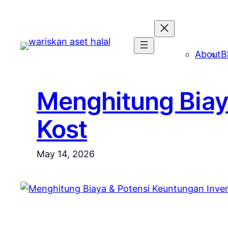
Skip
to
content
About
B
Menghitung Biay
Kost
May 14, 2026