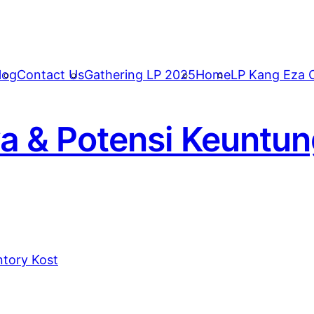
log
Contact Us
Gathering LP 2025
Home
LP Kang Eza C
a & Potensi Keuntun