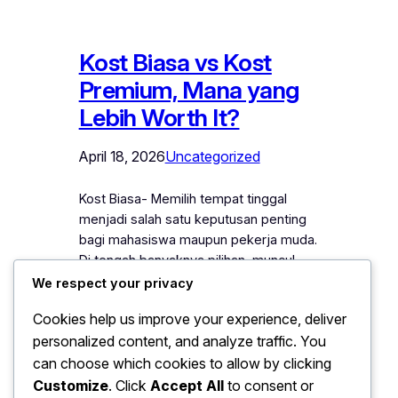
Kost Biasa vs Kost
Premium, Mana yang
Lebih Worth It?
April 18, 2026
Uncategorized
Kost Biasa- Memilih tempat tinggal
menjadi salah satu keputusan penting
bagi mahasiswa maupun pekerja muda.
Di tengah banyaknya pilihan, muncul
pertanyaan yang sering diperdebatkan:
We respect your privacy
lebih baik memilih kost biasa yang
Cookies help us improve your experience, deliver
terjangkau, atau kost premium dengan
personalized content, and analyze traffic. You
fasilitas lengkap? Sekilas,
can choose which cookies to allow by clicking
perbedaannya terlihat jelas dari harga.
Namun, jika ditelusuri lebih dalam, ada
Customize
. Click
Accept All
to consent or