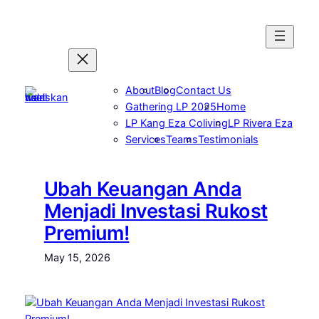
Skip
to
content
About
Blog
Contact Us
Gathering LP 2025
Home
LP Kang Eza Coliving
LP Rivera Eza
Services
Teams
Testimonials
Ubah Keuangan Anda
Menjadi Investasi Rukost
Premium!
May 15, 2026