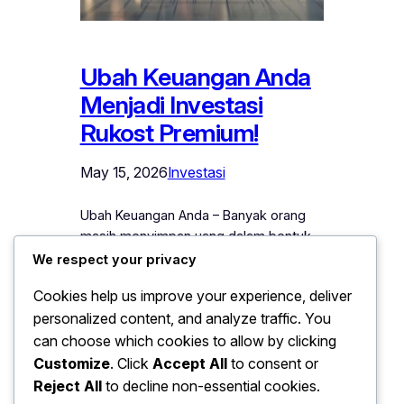
Ubah Keuangan Anda
Menjadi Investasi
Rukost Premium!
May 15, 2026
Investasi
Ubah Keuangan Anda – Banyak orang
masih menyimpan uang dalam bentuk
tabungan biasa. Namun, di tengah inflasi
We respect your privacy
dan perubahan ekonomi yang cepat,
Cookies help us improve your experience, deliver
cara tersebut sering kali kurang optimal.
personalized content, and analyze traffic. You
Oleh karena itu, semakin banyak
can choose which cookies to allow by clicking
investor mulai melirik sektor properti
sebagai solusi jangka panjang yang
Customize
. Click
Accept All
to consent or
lebih stabil dan menguntungkan. Salah
Reject All
to decline non-essential cookies.
satu bentuk investasi yang kini semakin