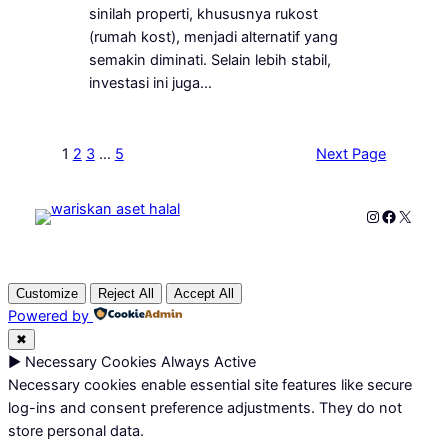
sinilah properti, khususnya rukost
(rumah kost), menjadi alternatif yang
semakin diminati. Selain lebih stabil,
investasi ini juga…
1
2
3
…
5
Next Page
Instagram
Faceboo
X
Customize
Reject All
Accept All
Powered by
✖
►
Necessary Cookies
Always Active
Necessary cookies enable essential site features like secure
log-ins and consent preference adjustments. They do not
store personal data.