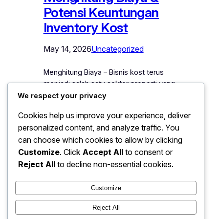
Potensi Keuntungan
Inventory Kost
May 14, 2026
Uncategorized
Menghitung Biaya – Bisnis kost terus
menjadi salah satu sektor properti yang
menarik perhatian investor di tahun
We respect your privacy
2026. Tingginya kebutuhan hunian
Cookies help us improve your experience, deliver
sementara, terutama di kawasan
personalized content, and analyze traffic. You
kampus dan pusat aktivitas kerja,
can choose which cookies to allow by clicking
membuat bisnis ini dinilai mampu
memberikan pemasukan stabil dalam
Customize
. Click
Accept All
to consent or
jangka panjang. Namun di balik potensi
Reject All
to decline non-essential cookies.
keuntungan yang besar, ada satu hal
penting yang sering luput…
Customize
Reject All