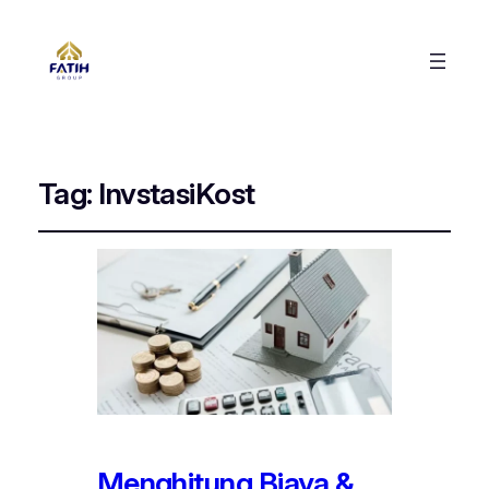
Tag:
InvstasiKost
Menghitung Biaya &