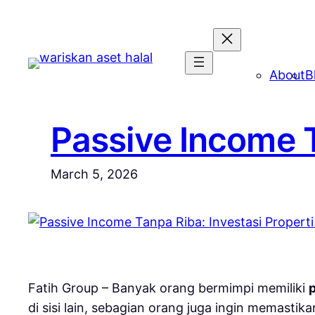
Skip
to
content
About
B
Passive Income T
March 5, 2026
Fatih Group – Banyak orang bermimpi memiliki
di sisi lain, sebagian orang juga ingin memastik