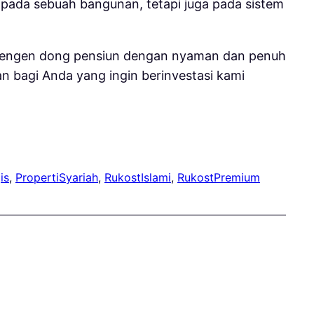
i pada sebuah bangunan, tetapi juga pada sistem
a pengen dong pensiun dengan nyaman dan penuh
an bagi Anda yang ingin berinvestasi kami
is
, 
PropertiSyariah
, 
RukostIslami
, 
RukostPremium