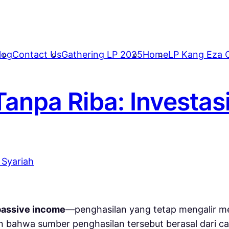
log
Contact Us
Gathering LP 2025
Home
LP Kang Eza C
anpa Riba: Investasi
passive income
—penghasilan yang tetap mengalir mesk
an bahwa sumber penghasilan tersebut berasal dari car