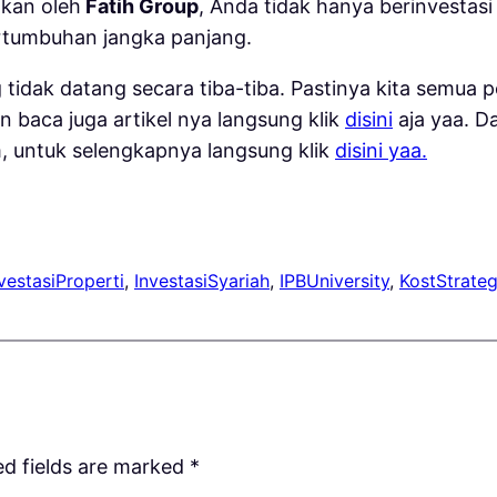
kan oleh
Fatih Group
, Anda tidak hanya berinvestas
ertumbuhan jangka panjang.
 tidak datang secara tiba-tiba. Pastinya kita semu
 baca juga artikel nya langsung klik
disini
aja yaa. D
untuk selengkapnya langsung klik
disini yaa.
vestasiProperti
, 
InvestasiSyariah
, 
IPBUniversity
, 
KostStrateg
ed fields are marked
*