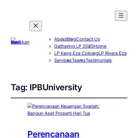
About
Blog
Contact Us
Gathering LP 2025
Home
LP Kang Eza Coliving
LP Rivera Eza
Services
Teams
Testimonials
Tag:
IPBUniversity
Perencanaan