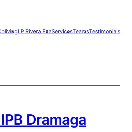
oliving
LP Rivera Eza
Services
Teams
Testimonials
n IPB Dramaga