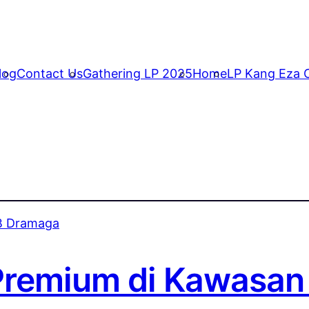
log
Contact Us
Gathering LP 2025
Home
LP Kang Eza C
 Premium di Kawasa