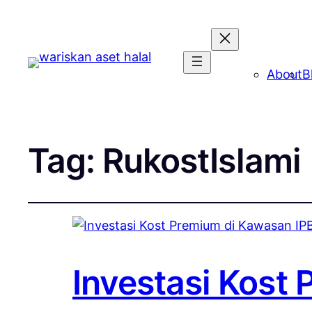
About
B
Tag:
RukostIslami
Investasi Kost