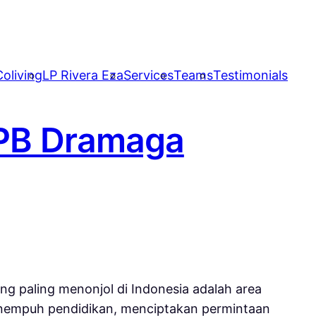
oliving
LP Rivera Eza
Services
Teams
Testimonials
IPB Dramaga
ng paling menonjol di Indonesia adalah area
nempuh pendidikan, menciptakan permintaan