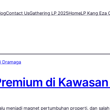
log
Contact Us
Gathering LP 2025
Home
LP Kang Eza C
 Premium di Kawasa
alu menjadi magnet pertumbuhan properti, dan salah 