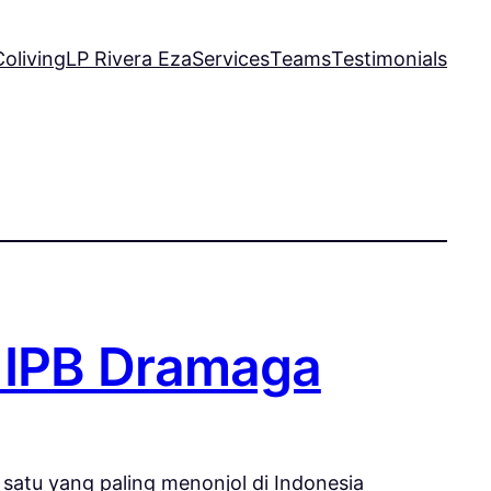
oliving
LP Rivera Eza
Services
Teams
Testimonials
n IPB Dramaga
satu yang paling menonjol di Indonesia