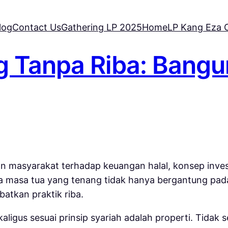
log
Contact Us
Gathering LP 2025
Home
LP Kang Eza C
 Tanpa Riba: Bangun
n masyarakat terhadap keuangan halal, konsep inves
 masa tua yang tenang tidak hanya bergantung pada b
atkan praktik riba.
ekaligus sesuai prinsip syariah adalah properti. Tidak