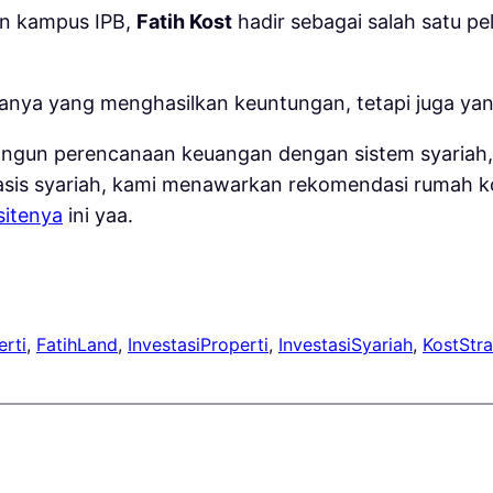
an kampus IPB,
Fatih Kost
hadir sebagai salah satu p
 hanya yang menghasilkan keuntungan, tetapi juga y
gun perencanaan keuangan dengan sistem syariah, an
basis syariah, kami menawarkan rekomendasi rumah k
itenya
ini yaa.
rti
, 
FatihLand
, 
InvestasiProperti
, 
InvestasiSyariah
, 
KostStra