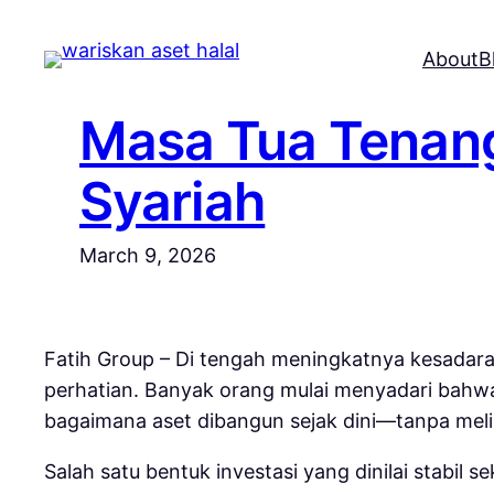
Skip
to
About
B
content
Masa Tua Tenang
Syariah
March 9, 2026
Fatih Group – Di tengah meningkatnya kesadara
perhatian. Banyak orang mulai menyadari bahwa
bagaimana aset dibangun sejak dini—tanpa melib
Salah satu bentuk investasi yang dinilai stabil s