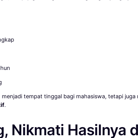
engkap
ahun
g
a menjadi tempat tinggal bagi mahasiswa, tetapi jug
if
.
g, Nikmati Hasilnya 