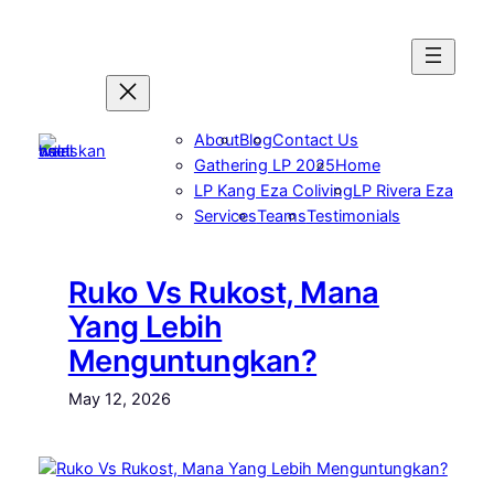
Skip
to
content
About
Blog
Contact Us
Gathering LP 2025
Home
LP Kang Eza Coliving
LP Rivera Eza
Services
Teams
Testimonials
Ruko Vs Rukost, Mana
Yang Lebih
Menguntungkan?
May 12, 2026