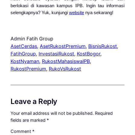
berlokasi di kawasan kampus IPB. Ingin tau informasi
selengkapnya? Yuk, kunjungi
website
nya sekarang!
Admin Fatih Group
AsetCerdas
, 
AsetRukostPremium
, 
BisnisRukost
, 
FatihGroup
, 
InvestasiRukost
, 
KostBogor
, 
KostNyaman
, 
RukostMahasiswaIPB
, 
RukostPremium
, 
RukoVsRukost
Leave a Reply
Your email address will not be published.
Required
fields are marked
*
Comment
*