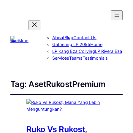
About
Blog
Contact Us
Gathering LP 2025
Home
LP Kang Eza Coliving
LP Rivera Eza
Services
Teams
Testimonials
Tag:
AsetRukostPremium
Ruko Vs Rukost,