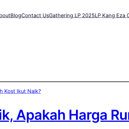
bout
Blog
Contact Us
Gathering LP 2025
LP Kang Eza C
ik, Apakah Harga Ru