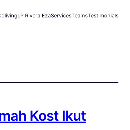
oliving
LP Rivera Eza
Services
Teams
Testimonials
mah Kost Ikut