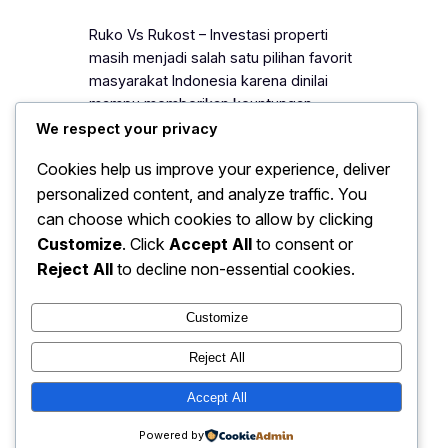
Ruko Vs Rukost – Investasi properti
masih menjadi salah satu pilihan favorit
masyarakat Indonesia karena dinilai
mampu memberikan keuntungan
jangka panjang. Di tengah
We respect your privacy
perkembangan kawasan pendidikan
Cookies help us improve your experience, deliver
dan pertumbuhan urbanisasi, dua jenis
personalized content, and analyze traffic. You
properti yang sering dibandingkan
can choose which cookies to allow by clicking
adalah ruko dan rukost. Keduanya
sama-sama memiliki potensi
Customize
. Click
Accept All
to consent or
keuntungan besar, tetapi menawarkan
Reject All
to decline non-essential cookies.
karakter investasi yang berbeda.
Banyak calon investor kini…
Customize
Reject All
Accept All
Instagram
Faceboo
X
Powered by