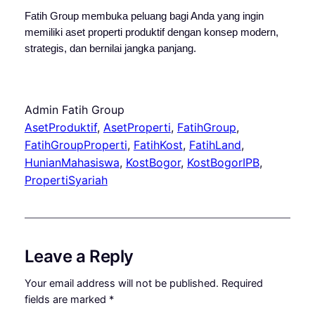
Fatih Group membuka peluang bagi Anda yang ingin
memiliki aset properti produktif dengan konsep modern,
strategis, dan bernilai jangka panjang.
Admin Fatih Group
AsetProduktif
, 
AsetProperti
, 
FatihGroup
, 
FatihGroupProperti
, 
FatihKost
, 
FatihLand
, 
HunianMahasiswa
, 
KostBogor
, 
KostBogorIPB
, 
PropertiSyariah
Leave a Reply
Your email address will not be published.
Required
fields are marked
*