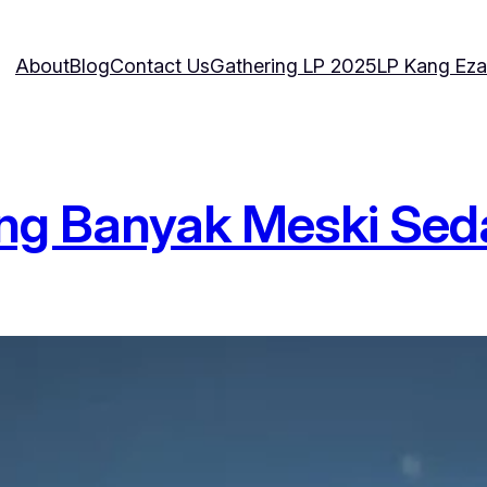
About
Blog
Contact Us
Gathering LP 2025
LP Kang Eza
g Banyak Meski Seda