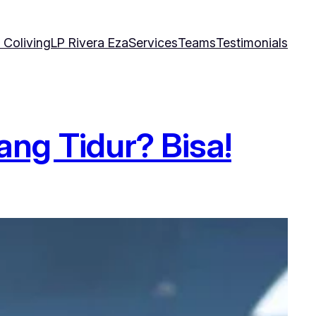
 Coliving
LP Rivera Eza
Services
Teams
Testimonials
ng Tidur? Bisa!