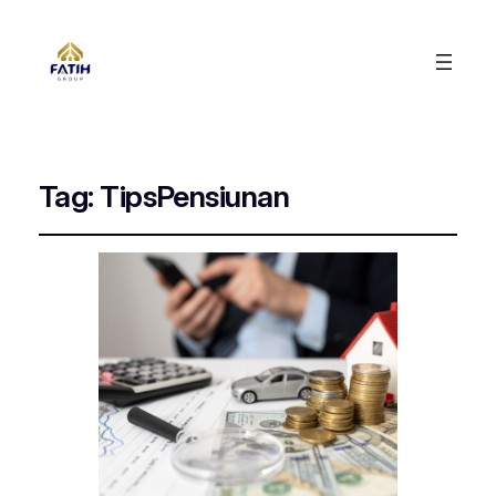
Tag:
TipsPensiunan