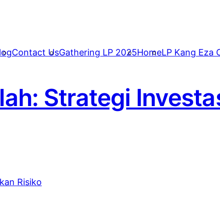
log
Contact Us
Gathering LP 2025
Home
LP Kang Eza C
lah: Strategi Invest