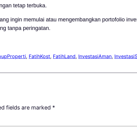
gan tetap terbuka.
 yang ingin memulai atau mengembangkan portofolio inv
ang tanpa peringatan.
oupProperti
, 
FatihKost
, 
FatihLand
, 
InvestasiAman
, 
Investasi
ed fields are marked
*