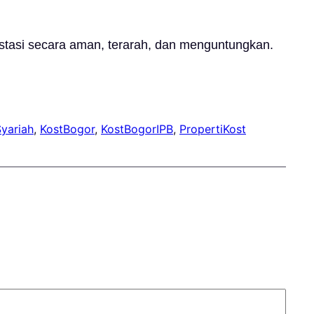
estasi secara aman, terarah, dan menguntungkan.
Syariah
, 
KostBogor
, 
KostBogorIPB
, 
PropertiKost