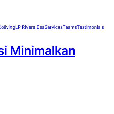
oliving
LP Rivera Eza
Services
Teams
Testimonials
asi Minimalkan