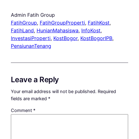
Admin Fatih Group
FatihGroup
, 
FatihGroupProperti
, 
FatihKost
, 
FatihLand
, 
HunianMahasiswa
, 
InfoKost
, 
InvestasiProperti
, 
KostBogor
, 
KostBogorIPB
, 
PensiunanTenang
Leave a Reply
Your email address will not be published.
Required
fields are marked
*
Comment
*