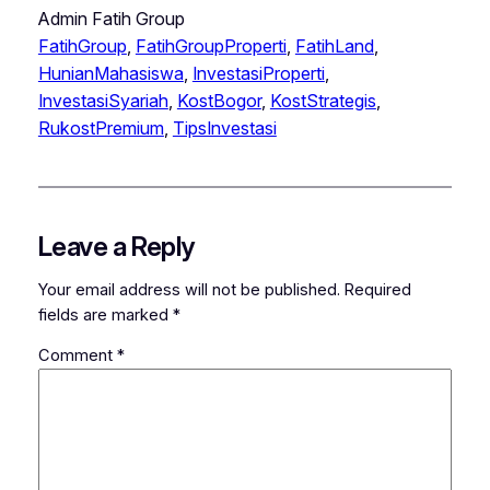
Admin Fatih Group
FatihGroup
, 
FatihGroupProperti
, 
FatihLand
, 
HunianMahasiswa
, 
InvestasiProperti
, 
InvestasiSyariah
, 
KostBogor
, 
KostStrategis
, 
RukostPremium
, 
TipsInvestasi
Leave a Reply
Your email address will not be published.
Required
fields are marked
*
Comment
*