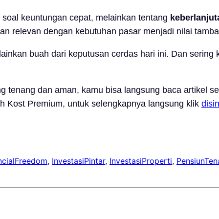
 soal keuntungan cepat, melainkan tentang
keberlanju
 dan relevan dengan kebutuhan pasar menjadi nilai tamba
nkan buah dari keputusan cerdas hari ini. Dan sering ka
g tenang dan aman, kamu bisa langsung baca artikel 
 Kost Premium, untuk selengkapnya langsung klik
disi
ncialFreedom
, 
InvestasiPintar
, 
InvestasiProperti
, 
PensiunTen