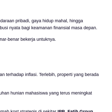
daraan pribadi, gaya hidup mahal, hingga
ribusi nyata bagi keamanan finansial masa depan.
enar-benar bekerja untuknya.
n terhadap inflasi. Terlebih, properti yang berada
butuhan hunian mahasiswa yang terus meningkat
h kost strategis di sekitar
IPB
,
Fatih Group