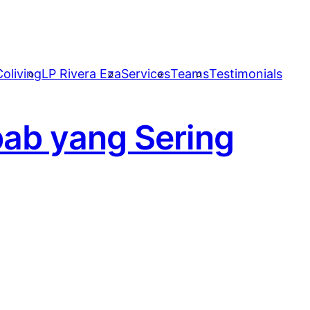
oliving
LP Rivera Eza
Services
Teams
Testimonials
ab yang Sering