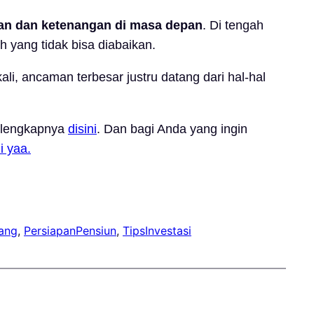
tan dan ketenangan di masa depan
. Di tengah
h yang tidak bisa diabaikan.
li, ancaman terbesar justru datang dari hal-hal
selengkapnya
disini
. Dan bagi Anda yang ingin
ni yaa.
ang
, 
PersiapanPensiun
, 
TipsInvestasi