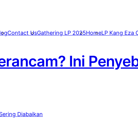
log
Contact Us
Gathering LP 2025
Home
LP Kang Eza C
erancam? Ini Penyeb