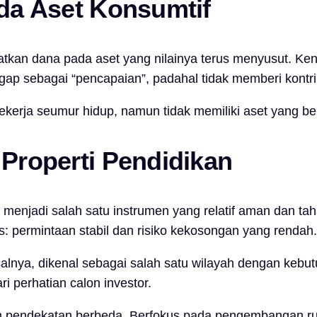
ada Aset Konsumtif
atkan dana pada aset yang nilainya terus menyusut. Ken
nggap sebagai “pencapaian”, padahal tidak memberi kont
bekerja seumur hidup, namun tidak memiliki aset yang b
 Properti Pendidikan
h menjadi salah satu instrumen yang relatif aman dan taha
s: permintaan stabil dan risiko kekosongan yang rendah.
isalnya, dikenal sebagai salah satu wilayah dengan ke
ri perhatian calon investor.
 pendekatan berbeda. Berfokus pada pengembangan ruma