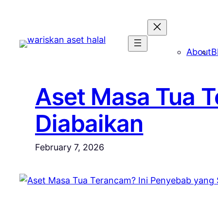
Skip
to
content
About
B
Aset Masa Tua T
Diabaikan
February 7, 2026