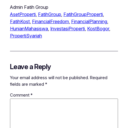
Admin Fatih Group
AsetProperti
, 
FatihGroup
, 
FatihGroupProperti
, 
FatihKost
, 
FinancialFreedom
, 
FinancialPlanning
, 
HunianMahasiswa
, 
InvestasiProperti
, 
KostBogor
, 
PropertiSyariah
Leave a Reply
Your email address will not be published.
Required
fields are marked
*
Comment
*