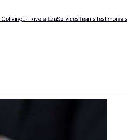
 Coliving
LP Rivera Eza
Services
Teams
Testimonials