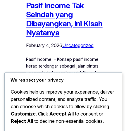
Pasif Income Tak
Seindah yang
Dibayangkan, Ini Kisah
Nyatanya
February 4, 2026
Uncategorized
Pasif Income – Konsep pasif income
kerap terdengar sebagai jalan pintas
menuju kebebasan finansial. Banyak
artikel dan seminar menjanjikan uang
We respect your privacy
terus mengalir tanpa harus bekerja
Cookies help us improve your experience, deliver
keras. Namun, realitanya tidak selalu
personalized content, and analyze traffic. You
semanis yang dibayangkan. Beberapa
can choose which cookies to allow by clicking
orang yang mencoba meraih pasif
income melalui properti, seperti rumah
Customize
. Click
Accept All
to consent or
kost, mulai merasakan tantangan yang
Reject All
to decline non-essential cookies.
jarang diungkap. Lokasi strategis dan