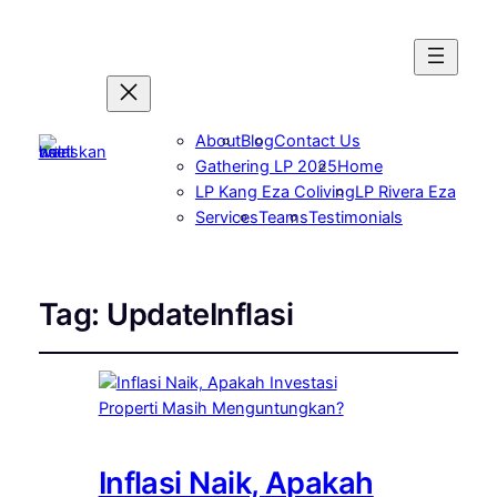
About
Blog
Contact Us
Gathering LP 2025
Home
LP Kang Eza Coliving
LP Rivera Eza
Services
Teams
Testimonials
Tag:
UpdateInflasi
Inflasi Naik, Apakah