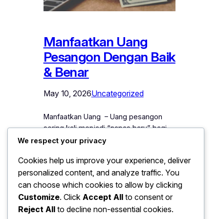
Manfaatkan Uang
Pesangon Dengan Baik
& Benar
May 10, 2026
Uncategorized
Manfaatkan Uang – Uang pesangon
sering kali menjadi “napas baru” bagi
seseorang yang baru saja mengalami
We respect your privacy
peralihan dalam kariernya, baik karena
Cookies help us improve your experience, deliver
resign, PHK, maupun perubahan arah
personalized content, and analyze traffic. You
hidup. Namun, tanpa perencanaan yang
can choose which cookies to allow by clicking
matang, dana ini justru bisa cepat habis
tanpa memberikan manfaat jangka
Customize
. Click
Accept All
to consent or
panjang. Karena itu, penting bagi setiap
Reject All
to decline non-essential cookies.
individu untuk memahami cara