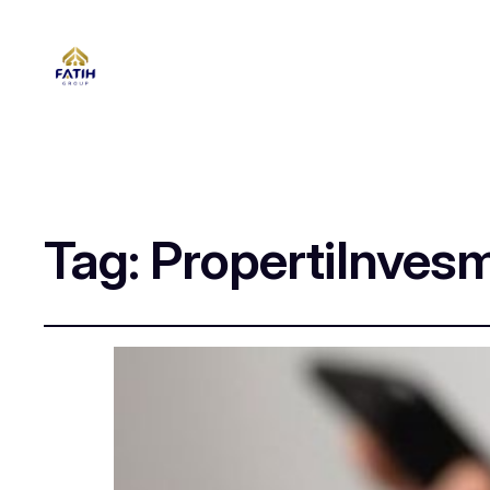
Tag:
PropertiInves