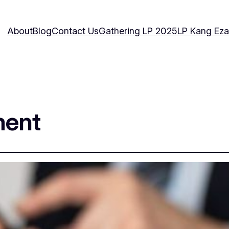
About
Blog
Contact Us
Gathering LP 2025
LP Kang Eza
ment