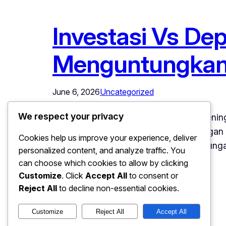
Investasi Vs Dep
Menguntungka
June 6, 2026
Uncategorized
We respect your privacy
Investasi Vs Deposit – Ketika inflasi meni
pilihan yang sering menjadi pertimbangan
Cookies help us improve your experience, deliver
karakteristik, risiko, dan potensi keunt
personalized content, and analyze traffic. You
kondisi ekonomi yang…
can choose which cookies to allow by clicking
Customize
. Click
Accept All
to consent or
Reject All
to decline non-essential cookies.
Customize
Reject All
Accept All