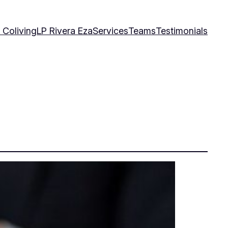
 Coliving
LP Rivera Eza
Services
Teams
Testimonials