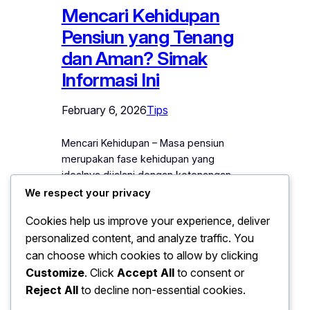
Mencari Kehidupan
Pensiun yang Tenang
dan Aman? Simak
Informasi Ini
February 6, 2026
Tips
Mencari Kehidupan – Masa pensiun
merupakan fase kehidupan yang
idealnya dijalani dengan ketenangan
dan rasa aman. Setelah puluhan tahun
We respect your privacy
beraktivitas di dunia kerja, pensiunan
Cookies help us improve your experience, deliver
tentu ingin menikmati hidup tanpa stres,
personalized content, and analyze traffic. You
tetap sehat, dan dapat menjalani hari-
can choose which cookies to allow by clicking
hari dengan nyaman. Namun, mencapai
kehidupan pensiun yang berkualitas
Customize
. Click
Accept All
to consent or
tidak terjadi begitu saja. Diperlukan
Reject All
to decline non-essential cookies.
persiapan, kebiasaan baik, dan strategi