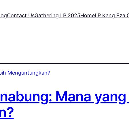
log
Contact Us
Gathering LP 2025
Home
LP Kang Eza C
enabung: Mana yang
n?