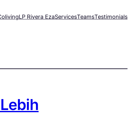
oliving
LP Rivera Eza
Services
Teams
Testimonials
 Lebih