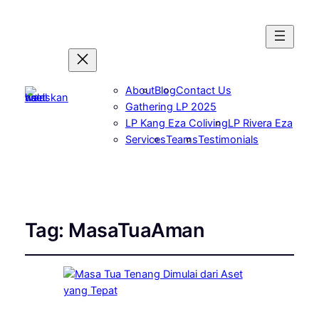
About
Blog
Contact Us
Gathering LP 2025
LP Kang Eza Coliving
LP Rivera Eza
Services
Teams
Testimonials
Tag:
MasaTuaAman