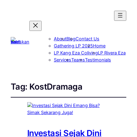
About
Blog
Contact Us
Gathering LP 2025
Home
LP Kang Eza Coliving
LP Rivera Eza
Services
Teams
Testimonials
Tag:
KostDramaga
Investasi Sejak Dini