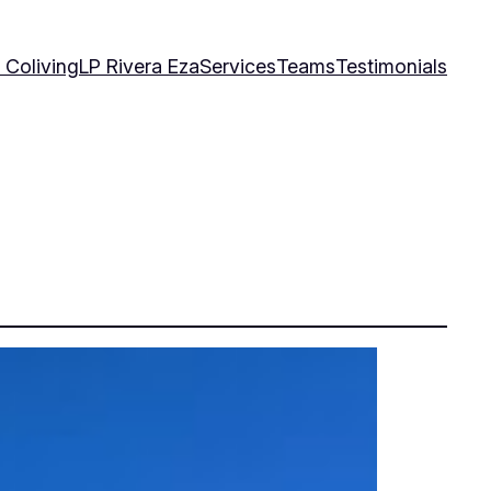
 Coliving
LP Rivera Eza
Services
Teams
Testimonials