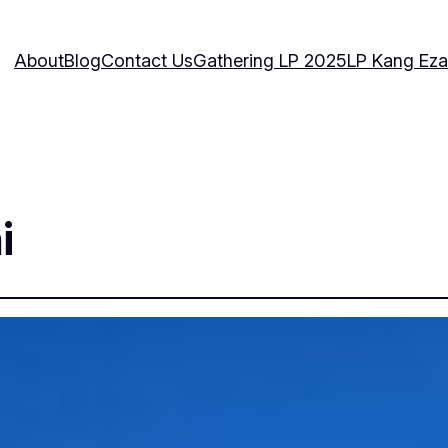
About
Blog
Contact Us
Gathering LP 2025
LP Kang Eza
i