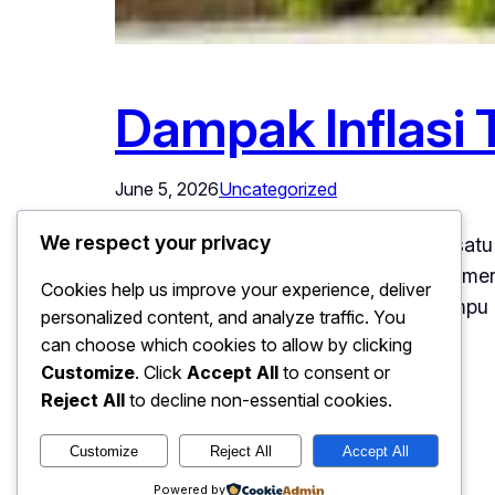
Dampak Inflasi 
June 5, 2026
Uncategorized
We respect your privacy
Dampak Inflasi – Inflasi menjadi salah sa
properti. Ketika harga barang dan jasa me
Cookies help us improve your experience, deliver
menyesuaikan strategi agar tetap mampu me
personalized content, and analyze traffic. You
dampak negatif.…
can choose which cookies to allow by clicking
Customize
. Click
Accept All
to consent or
Reject All
to decline non-essential cookies.
Customize
Reject All
Accept All
Powered by