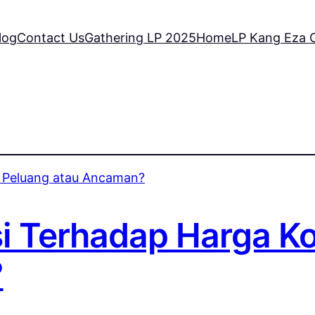
log
Contact Us
Gathering LP 2025
Home
LP Kang Eza C
si Terhadap Harga Ko
?