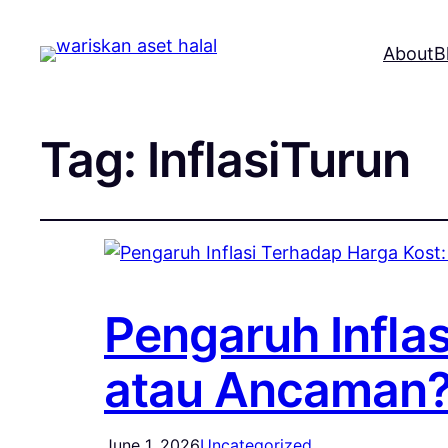
About
B
Tag:
InflasiTurun
Pengaruh Infla
atau Ancaman
June 1, 2026
Uncategorized