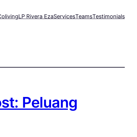
oliving
LP Rivera Eza
Services
Teams
Testimonials
st: Peluang