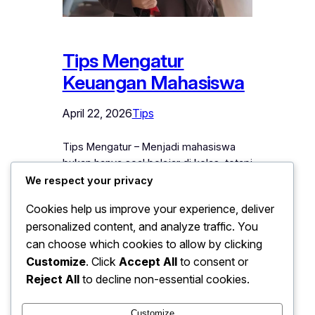
Tips Mengatur
Keuangan Mahasiswa
April 22, 2026
Tips
Tips Mengatur – Menjadi mahasiswa
bukan hanya soal belajar di kelas, tetapi
juga belajar mandiri dalam mengelola
We respect your privacy
keuangan. Bagi banyak mahasiswa,
Cookies help us improve your experience, deliver
terutama yang merantau ke kawasan
personalized content, and analyze traffic. You
pendidikan seperti sekitar Institut
can choose which cookies to allow by clicking
Pertanian Bogor, tantangan finansial
menjadi hal yang cukup nyata. Mulai dari
Customize
. Click
Accept All
to consent or
biaya makan, transportasi, kebutuhan
Reject All
to decline non-essential cookies.
kuliah, hingga gaya hidup—semuanya
perlu diatur dengan bijak agar tidak…
Customize