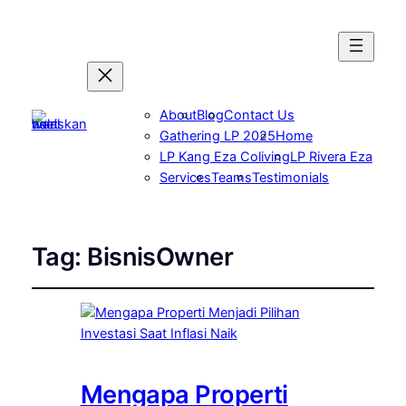
About
Blog
Contact Us
Gathering LP 2025
Home
LP Kang Eza Coliving
LP Rivera Eza
Services
Teams
Testimonials
Tag:
BisnisOwner
Mengapa Properti