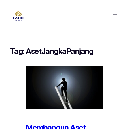
Tag:
AsetJangkaPanjang
Membangun Aset