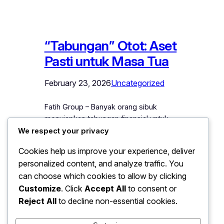
“Tabungan” Otot: Aset
Pasti untuk Masa Tua
February 23, 2026
Uncategorized
Fatih Group – Banyak orang sibuk
menyiapkan tabungan finansial untuk
hari tua. Deposito disiapkan, properti
We respect your privacy
dibeli, investasi dikejar. Semua itu
Cookies help us improve your experience, deliver
penting. Tapi ada satu “aset” yang
personalized content, and analyze traffic. You
sering terlupakan — padahal nilainya
can choose which cookies to allow by clicking
jauh lebih menentukan kualitas hidup
saat usia menua: otot tubuh kita sendiri.
Customize
. Click
Accept All
to consent or
Ya, anggap saja ini sebagai “tabungan
Reject All
to decline non-essential cookies.
otot”. Semakin rajin kita menabungnya
sejak…