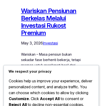
Wariskan Pensiunan
Berkelas Melalui
Investasi Rukost
Premium
May 3, 2026
Investasi
Wariskan – Masa pensiun bukan
sekadar fase berhenti bekerja, tetapi
momen untuk menikmati hasil dari
perjalanan panjang yang telah dilalui.
We respect your privacy
Sayangnya, tidak semua orang memiliki
Cookies help us improve your experience, deliver
kesiapan finansial yang cukup untuk
personalized content, and analyze traffic. You
menjalani masa tersebut dengan
can choose which cookies to allow by clicking
tenang. Di sinilah pentingnya
membangun aset sejak dini—bukan
Customize
. Click
Accept All
to consent or
hanya untuk diri sendiri, tetapi juga
Reject All
to decline non-essential cookies.