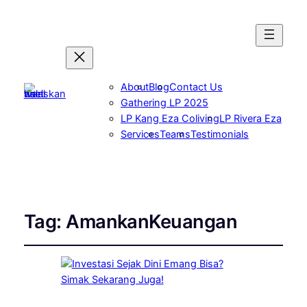
About
Blog
Contact Us
Gathering LP 2025
LP Kang Eza Coliving
LP Rivera Eza
Services
Teams
Testimonials
Tag:
AmankanKeuangan