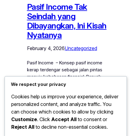
Pasif Income Tak
Seindah yang
Dibayangkan, Ini Kisah
Nyatanya
February 4, 2026
Uncategorized
Pasif Income – Konsep pasif income
kerap terdengar sebagai jalan pintas
menuju kebebasan finansial. Banyak
artikel dan seminar menjanjikan uang
We respect your privacy
terus mengalir tanpa harus bekerja
Cookies help us improve your experience, deliver
keras. Namun, realitanya tidak selalu
personalized content, and analyze traffic. You
semanis yang dibayangkan. Beberapa
can choose which cookies to allow by clicking
orang yang mencoba meraih pasif
income melalui properti, seperti rumah
Customize
. Click
Accept All
to consent or
kost, mulai merasakan tantangan yang
Reject All
to decline non-essential cookies.
jarang diungkap. Lokasi strategis dan